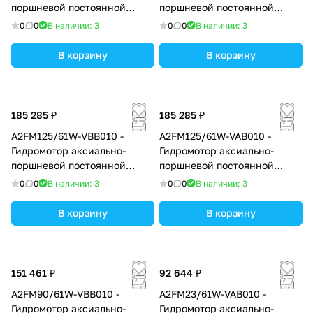
поршневой постоянной
поршневой постоянной
производительности с
производительности с
0
0
В наличии: 3
0
0
В наличии: 3
наклонным блоком, рабочий
наклонным блоком, рабочий
объем 90 см3, номинальное
объем 32 см3, номинальное
В корзину
В корзину
давление 400 бар
давление 400 бар
185 285 ₽
185 285 ₽
A2FM125/61W-VBB010 -
A2FM125/61W-VAB010 -
Гидромотор аксиально-
Гидромотор аксиально-
поршневой постоянной
поршневой постоянной
производительности с
производительности с
0
0
В наличии: 3
0
0
В наличии: 3
наклонным блоком, рабочий
наклонным блоком, рабочий
объем 125 см3, номинальное
объем 125 см3, номинальное
В корзину
В корзину
давление 400 бар
давление 400 бар
151 461 ₽
92 644 ₽
A2FM90/61W-VBB010 -
A2FM23/61W-VAB010 -
Гидромотор аксиально-
Гидромотор аксиально-