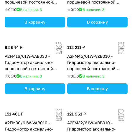
поршневой постоянной
поршневой постоянной
производительности с
производительности с
0
0
В наличии: 3
0
0
В наличии: 3
наклонным блоком, рабочий
наклонным блоком, рабочий
объем 23 см3, номинальное
объем 160 см3, номинальное
В корзину
В корзину
давление 400 бар
давление 400 бар
92 644 ₽
112 211 ₽
A2FM16/61W-VAB030 -
A2FM45/61W-VZB010 -
Гидромотор аксиально-
Гидромотор аксиально-
поршневой постоянной
поршневой постоянной
производительности с
производительности с
0
0
В наличии: 3
0
0
В наличии: 3
наклонным блоком, рабочий
наклонным блоком, рабочий
объем 16 см3, номинальное
объем 45 см3, номинальное
В корзину
В корзину
давление 400 бар
давление 400 бар
151 461 ₽
121 961 ₽
A2FM90/61W-VAB010 -
A2FM32/61W-VBB010 -
Гидромотор аксиально-
Гидромотор аксиально-