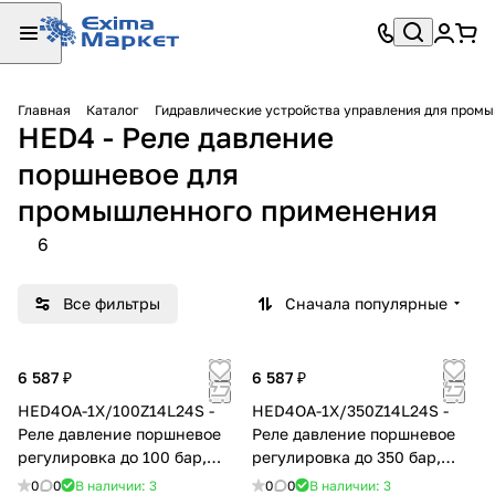
Главная
Каталог
Гидравлические устройства управления для пром
HED4 - Реле давление
поршневое для
промышленного применения
6
Все фильтры
Сначала популярные
6 587 ₽
6 587 ₽
HED4OA-1X/100Z14L24S -
HED4OA-1X/350Z14L24S -
Реле давление поршневое
Реле давление поршневое
регулировка до 100 бар,
регулировка до 350 бар,
монтаж трубный
монтаж трубный
0
0
В наличии: 3
0
0
В наличии: 3