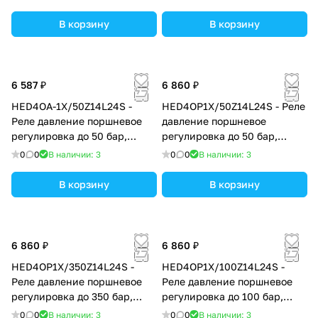
В корзину
В корзину
6 587 ₽
6 860 ₽
HED4OA-1X/50Z14L24S -
HED4OP1X/50Z14L24S - Реле
Реле давление поршневое
давление поршневое
регулировка до 50 бар,
регулировка до 50 бар,
монтаж трубный
монтаж на плиту
0
0
В наличии: 3
0
0
В наличии: 3
В корзину
В корзину
6 860 ₽
6 860 ₽
HED4OP1X/350Z14L24S -
HED4OP1X/100Z14L24S -
Реле давление поршневое
Реле давление поршневое
регулировка до 350 бар,
регулировка до 100 бар,
монтаж на плиту
монтаж на плиту
0
0
В наличии: 3
0
0
В наличии: 3