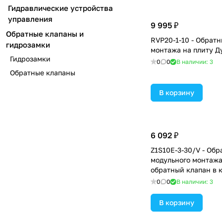
Гидравлические устройства
управления
9 995 ₽
Обратные клапаны и
RVP20-1-10 - Обратн
гидрозамки
монтажа на плиту Д
Гидрозамки
0
0
В наличии: 3
Обратные клапаны
В корзину
6 092 ₽
Z1S10E-3-30/V - Об
модульного монтажа
обратный клапан в к
давление открытия 
0
0
В наличии: 3
В корзину