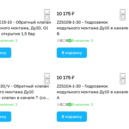
10 175 ₽
15-10 - Обратный клапан
Z2S10B-1-30 - Гидрозамок
ного монтажа, Ду20, G1
модульного монтажа Ду10 в канале
 открытие 1,5 бар
B
наличии: 3
0
0
В наличии: 3
ину
В корзину
10 175 ₽
-30/V - Обратный клапан
Z2S10A-1-30 - Гидрозамок
го монтажа Ду10
модульного монтажа Ду10 в канале
 клапан в канале T (со
A
плиты), давление
наличии: 3
0
0
В наличии: 3
 5 бар
ину
В корзину