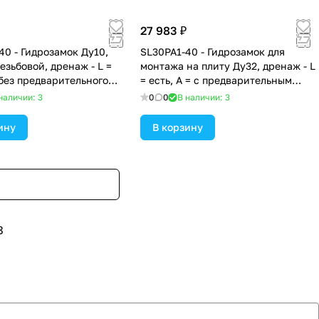
27 983 ₽
40 - Гидрозамок Ду10,
SL30PA1-40 - Гидрозамок для
езьбовой, дренаж - L =
монтажа на плиту Ду32, дренаж - L
 без предварительного
= есть, А = с предварительным
, давление открытия 1,5
открытием (стандартный вариант),
наличии: 3
0
0
В наличии: 3
давление открытия 2,5 бар
ину
В корзину
8