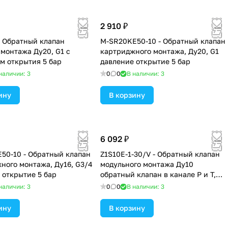
2 910 ₽
- Обратный клапан
M-SR20KE50-10 - Обратный клапан
 монтажа Ду20, G1 с
картриджного монтажа, Ду20, G1
м открытия 5 бар
давление открытие 5 бар
наличии: 3
0
0
В наличии: 3
ину
В корзину
6 092 ₽
50-10 - Обратный клапан
Z1S10E-1-30/V - Обратный клапан
ного монтажа, Ду16, G3/4
модульного монтажа Ду10
 открытие 5 бар
обратный клапан в канале P и T,
давление открытия 0,5 бар
наличии: 3
0
0
В наличии: 3
ину
В корзину