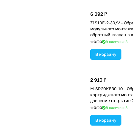
6 092 ₽
Z1S10E-2-30/V - Об
модульного монтажа
обратный клапан в к
давление открытия 
0
0
В наличии: 3
В корзину
2 910 ₽
M-SR20KE30-10 - Об
картриджного монта
давление открытие 
0
0
В наличии: 3
В корзину