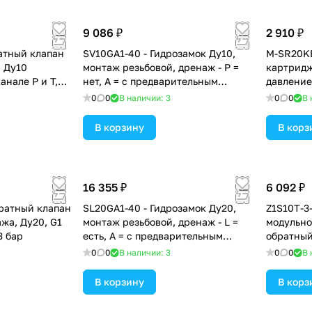
9 086 ₽
2 910 ₽
ратный клапан
SV10GA1-40 - Гидрозамок Ду10,
M-SR20KE
 Ду10
монтаж резьбовой, дренаж - P =
картридж
анале P и T,
нет, А = с предварительным
давление
3 бар
открытием (стандартный вариант),
0
0
В наличии: 3
0
0
В 
давление открытия 1,5 бар
В корзину
В корз
16 355 ₽
6 092 ₽
ратный клапан
SL20GA1-40 - Гидрозамок Ду20,
Z1S10T-3
жа, Ду20, G1
монтаж резьбовой, дренаж - L =
модульно
3 бар
есть, А = с предварительным
обратный
открытием (стандартный вариант),
стороны 
0
0
В наличии: 3
0
0
В 
давление открытия 2,5 бар
открытия
В корзину
В корз