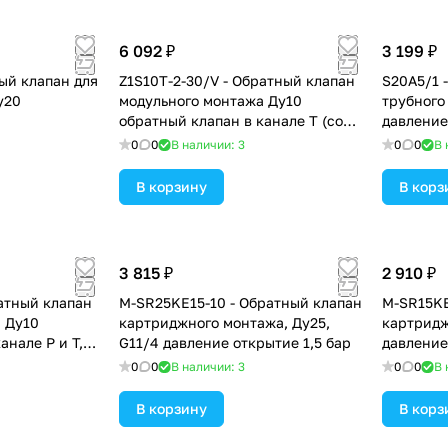
6 092 ₽
3 199 ₽
ый клапан для
Z1S10T-2-30/V - Обратный клапан
S20A5/1 
у20
модульного монтажа Ду10
трубного
обратный клапан в канале T (со
давление
стороны плиты), давление
0
0
В наличии: 3
0
0
В 
открытия 3 бар
В корзину
В корз
3 815 ₽
2 910 ₽
ратный клапан
M-SR25KE15-10 - Обратный клапан
M-SR15KE
 Ду10
картриджного монтажа, Ду25,
картридж
анале P и T,
G11/4 давление открытие 1,5 бар
давление
5 бар
0
0
В наличии: 3
0
0
В 
В корзину
В корз