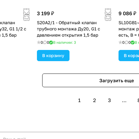
3 199 ₽
9 086 ₽
 клапан
S20A2/1 - Обратный клапан
SL10GB1-
32, G1 1/2 с
трубного монтажа Ду20, G1 с
монтаж р
 1,5 бар
давлением открытия 1,5 бар
есть, В =
открытия
0
0
В наличии: 3
0
0
В 
бар
В корзину
В корз
Загрузить еще
1
2
3
...