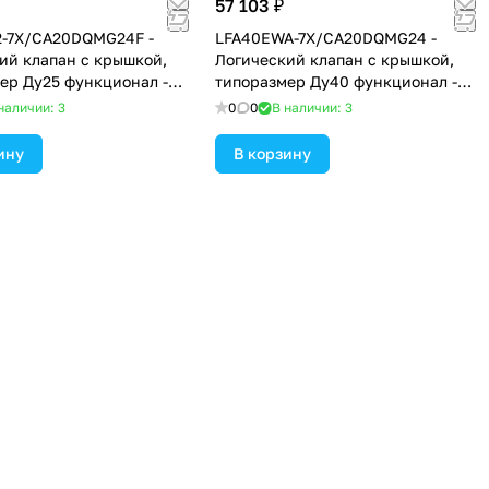
57 103 ₽
2-7X/CA20DQMG24F -
LFA40EWA-7X/CA20DQMG24 -
ий клапан с крышкой,
Логический клапан с крышкой,
ер Ду25 функционал -
типоразмер Ду40 функционал -
ышка с электрическим
EWA = крышка с электрическим
наличии: 3
0
0
В наличии: 3
м закрытого положения и
контролем закрытого положения
телем хода основного
под установку золотникового или
ину
В корзину
 уплотнение NBR
седельного распределителя,
уплотнение NBR