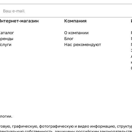
Интернет-магазин
Компания
аталог
О компании
Бренды
Блог
слуги
Нас рекомендуют
ологии
.
кстовую, графическую, фотографическую и видео информацию, структ
еллектуальную собственность, защищены российским законодательст