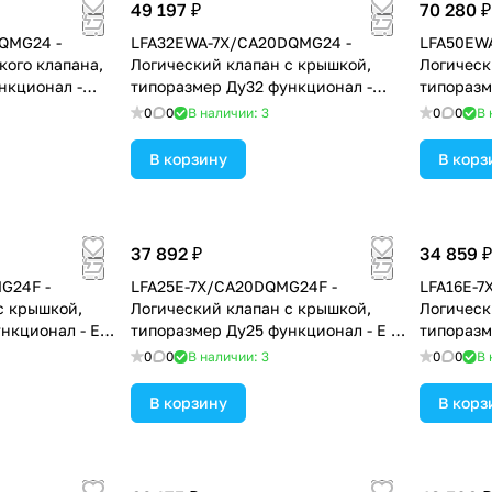
49 197 ₽
70 280 ₽
QMG24 -
LFA32EWA-7X/CA20DQMG24 -
LFA50EW
кого клапана,
Логический клапан с крышкой,
Логическ
нкционал -
типоразмер Ду32 функционал -
типоразм
ктрическим
EWA = крышка с электрическим
EWA = кр
0
0
В наличии: 3
0
0
В 
о положения
контролем закрытого положения
контроле
тникового или
под установку золотникового или
под уста
В корзину
В корз
елителя,
седельного распределителя,
седельно
уплотнение NBR
уплотне
37 892 ₽
34 859 ₽
G24F -
LFA25E-7X/CA20DQMG24F -
LFA16E-7
с крышкой,
Логический клапан с крышкой,
Логическ
нкционал - E =
типоразмер Ду25 функционал - E =
типоразм
еским
крышка с электрическим
крышка с
0
0
В наличии: 3
0
0
В 
о положения,
контролем закрытого положения,
контроле
уплотнение NBR
уплотне
В корзину
В корз