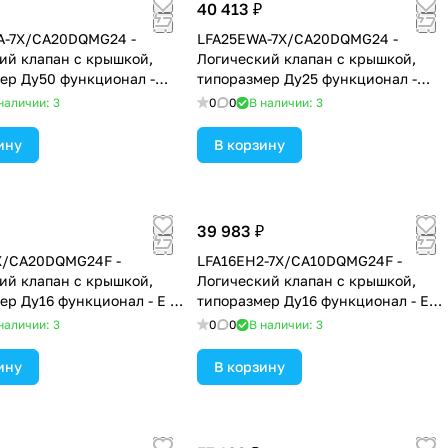
40 413 ₽
A-7X/CA20DQMG24 -
LFA25EWA-7X/CA20DQMG24 -
ий клапан с крышкой,
Логический клапан с крышкой,
ер Ду50 функционал -
типоразмер Ду25 функционал -
ышка с электрическим
EWA = крышка с электрическим
наличии: 3
0
0
В наличии: 3
м закрытого положения
контролем закрытого положения
новку золотникового или
под установку золотникового или
ину
В корзину
го распределителя,
седельного распределителя,
ние NBR
уплотнение NBR
39 983 ₽
X/CA20DQMG24F -
LFA16EH2-7X/CA10DQMG24F -
ий клапан с крышкой,
Логический клапан с крышкой,
ер Ду16 функционал - E =
типоразмер Ду16 функционал - EH2
 электрическим
= крышка с электрическим
наличии: 3
0
0
В наличии: 3
м закрытого положения,
контролем закрытого положения и
ние NBR
ограничителем хода основного
ину
В корзину
клапана, уплотнение NBR