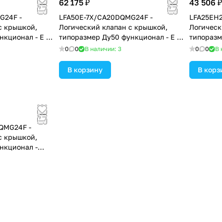
62 175 ₽
43 506 ₽
G24F -
LFA50E-7X/CA20DQMG24F -
LFA25EH
с крышкой,
Логический клапан с крышкой,
Логическ
нкционал - E =
типоразмер Ду50 функционал - E =
типоразм
еским
крышка с электрическим
EH2 = кр
0
0
В наличии: 3
0
0
В 
о положения,
контролем закрытого положения,
контроле
уплотнение NBR
ограничи
В корзину
В корз
клапана,
QMG24F -
с крышкой,
нкционал -
ктрическим
о положения и
 основного
е NBR