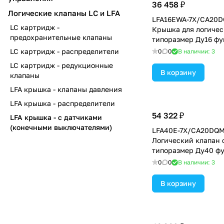
36 458 ₽
Логические клапаны LC и LFA
LFA16EWA-7X/CA20D
LC картридж -
Крышка для логичес
предохранительные клапаны
типоразмер Ду16 фу
EWA = крышка с эле
LC картридж - распределители
0
0
В наличии: 3
контролем закрытог
LC картридж - редукционные
под установку золо
В корзину
клапаны
седельного распред
LFA крышка - клапаны давления
уплотнение NBR
LFA крышка - распределители
54 322 ₽
LFA крышка - с датчиками
(конечными выключателями)
LFA40E-7X/CA20DQM
Логический клапан 
типоразмер Ду40 фу
крышка с электрич
0
0
В наличии: 3
контролем закрытог
уплотнение NBR
В корзину