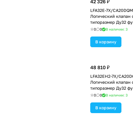
42 326 ₽
LFA32E-7X/CA20DQM
Логический клапан 
типоразмер Ду32 фу
крышка с электрич
0
0
В наличии: 3
контролем закрытог
уплотнение NBR
В корзину
48 810 ₽
LFA32EH2-7X/CA20D
Логический клапан 
типоразмер Ду32 фу
EH2 = крышка с эле
0
0
В наличии: 3
контролем закрытог
ограничителем хода
В корзину
клапана, уплотнени