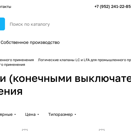
+7 (952) 241-22-85
нтакты
Собственное производство
ленного применения
Логические клапаны LC и LFA для промышленного п
го применения
ми (конечными выключат
ения
лярные
Цена
Типоразмер