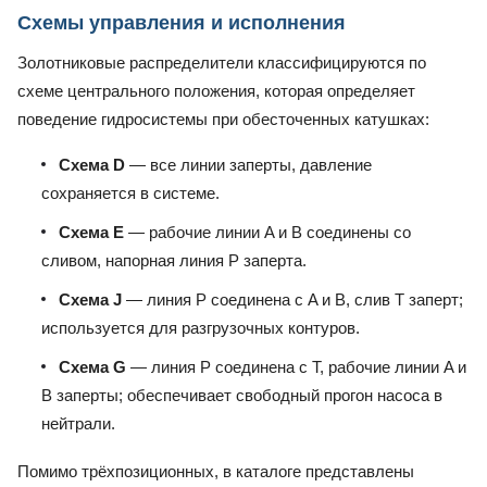
Схемы управления и исполнения
Золотниковые распределители классифицируются по
схеме центрального положения, которая определяет
поведение гидросистемы при обесточенных катушках:
Схема D
— все линии заперты, давление
сохраняется в системе.
Схема E
— рабочие линии A и B соединены со
сливом, напорная линия P заперта.
Схема J
— линия P соединена с A и B, слив T заперт;
используется для разгрузочных контуров.
Схема G
— линия P соединена с T, рабочие линии A и
B заперты; обеспечивает свободный прогон насоса в
нейтрали.
Помимо трёхпозиционных, в каталоге представлены