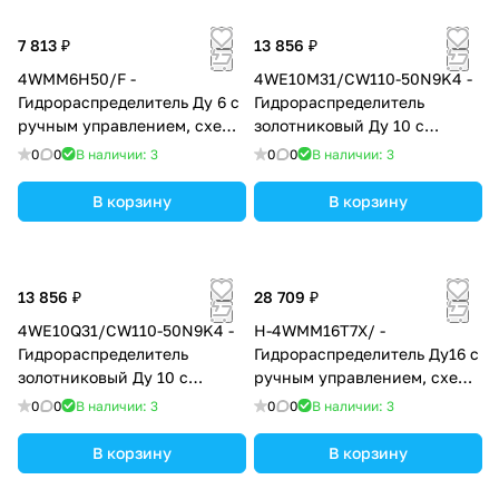
7 813 ₽
13 856 ₽
4WMM6H50/F -
4WE10M31/CW110-50N9K4 -
Гидрораспределитель Ду 6 с
Гидрораспределитель
ручным управлением, схема
золотниковый Ду 10 с
H (14), возврат - F =
электроуправлением W110,
0
0
В наличии: 3
0
0
В наличии: 3
фиксатор
схема M (24), возврат -
пружинный
В корзину
В корзину
13 856 ₽
28 709 ₽
4WE10Q31/CW110-50N9K4 -
H-4WMM16T7X/ -
Гидрораспределитель
Гидрораспределитель Ду16 с
золотниковый Ду 10 с
ручным управлением, схема
электроуправлением W110,
T (64А), возврат -
0
0
В наличии: 3
0
0
В наличии: 3
схема Q (84), возврат -
пружинный
пружинный
В корзину
В корзину