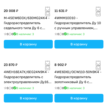
20 008 ₽
11 631 ₽
M-4SEW6D3X/630MG24K4 -
4WMM10D10 -
Гидрораспределитель
Гидрораспределитель Ду 10
седельного типа Ду 6 с
с ручным управлением,
электроуправлением на 630
схема D (574А), возврат -
0
0
В наличии: 3
0
0
В наличии: 3
бар, схема D (574А)
пружинный
В корзину
В корзину
23 870 ₽
8 902 ₽
4WEH16EA7X/6EG24N9K4 -
4WE6D61/OCW110-50N9K4 -
Гидрораспределитель с
Гидрораспределитель
электроуправлением Ду16
золотниковый Ду 6 с
схема EA (44-1), напряжение
электроуправлением, схема
0
0
В наличии: 3
0
0
В наличии: 3
G24, каналы управления X и
D (574А/О),
Y - внешние
электроуправление W110,
В корзину
В корзину
возврат - O = без пружины