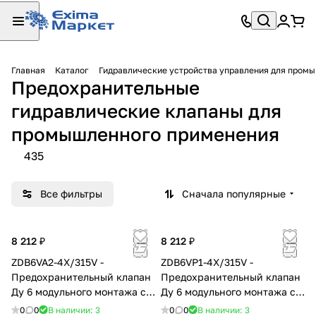
Главная
Каталог
Гидравлические устройства управления для пром
Предохранительные
гидравлические клапаны для
промышленного применения
435
Все фильтры
Сначала популярные
8 212 ₽
8 212 ₽
ZDB6VA2-4X/315V -
ZDB6VP1-4X/315V -
Предохранительный клапан
Предохранительный клапан
Ду 6 модульного монтажа с
Ду 6 модульного монтажа с
давлением регулировки
давлением регулировки
0
0
В наличии: 3
0
0
В наличии: 3