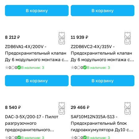
до315 бар, в каналах A → T
до315 бар, в каналах P → T
В корзину
В корзину
8 212 ₽
11 939 ₽
ZDB6VA1-4X/200V -
Z2DB6VC2-4X/315V -
Предохранительный клапан
Предохранительный клапан
Ду 6 модульного монтажа с
Ду 6 модульного монтажа с
давлением регулировки
давлением регулировки до
0
0
В наличии: 3
0
0
В наличии: 3
до200 бар, в каналах A → T
315 бар, в каналах C = A → T
и B → T
В корзину
В корзину
8 540 ₽
29 466 ₽
DAC-3-5X/200-17 - Пилот
SAF10M12N315A-S13 -
разгрузочного
Предохранительный блок
предохранительного
гидроаккумулятора Ду10 с
клапана без основного
ручной разгрузкой
0
0
В наличии: 3
0
0
В наличии: 3