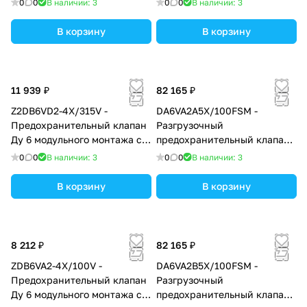
0
0
В наличии: 3
0
0
В наличии: 3
бар, в каналах B → T
В корзину
В корзину
11 939 ₽
82 165 ₽
Z2DB6VD2-4X/315V -
DA6VA2A5X/100FSM -
Предохранительный клапан
Разгрузочный
Ду 6 модульного монтажа с
предохранительный клапан
давлением регулировки до
Ду6 с давлением настройки
0
0
В наличии: 3
0
0
В наличии: 3
315 бар, в каналах D = A → B
до 100 бар, подключение
и B → A
насоса в канал А
В корзину
В корзину
8 212 ₽
82 165 ₽
ZDB6VA2-4X/100V -
DA6VA2B5X/100FSM -
Предохранительный клапан
Разгрузочный
Ду 6 модульного монтажа с
предохранительный клапан