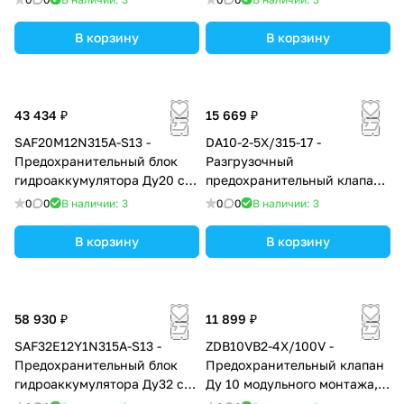
бар, в каналах P → T
до 100 бар, с разностью
срабатывания в 17%,
В корзину
В корзину
внешний дренаж - нет
43 434 ₽
15 669 ₽
SAF20M12N315A-S13 -
DA10-2-5X/315-17 -
Предохранительный блок
Разгрузочный
гидроаккумулятора Ду20 с
предохранительный клапан
ручной разгрузкой
Ду10 с давлением настройки
0
0
В наличии: 3
0
0
В наличии: 3
до 315 бар, с разностью
срабатывания в 17%,
В корзину
В корзину
внешний дренаж - нет
58 930 ₽
11 899 ₽
SAF32E12Y1N315A-S13 -
ZDB10VB2-4X/100V -
Предохранительный блок
Предохранительный клапан
гидроаккумулятора Ду32 с
Ду 10 модульного монтажа,
электроразгрузкой
давление регулировки 100