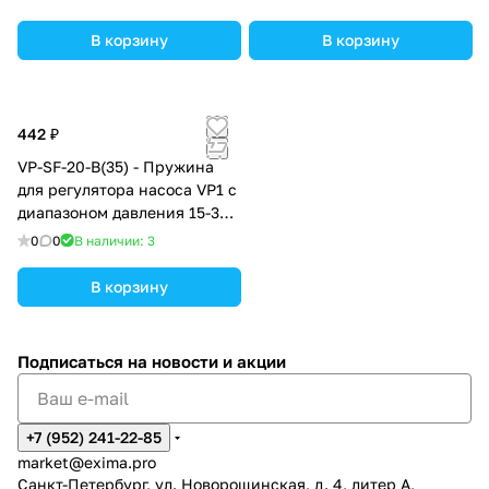
В корзину
В корзину
442 ₽
VP-SF-20-B(35) - Пружина
для регулятора насоса VP1 с
диапазоном давления 15-35
бар
0
0
В наличии: 3
В корзину
Подписаться
на новости и акции
+7 (952) 241-22-85
market@exima.pro
Санкт-Петербург, ул. Новорощинская, д. 4, литер А,