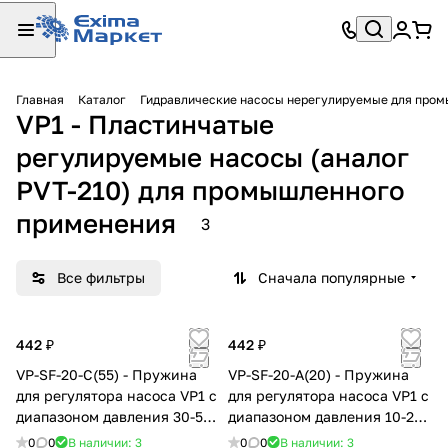
Главная
Каталог
Гидравлические насосы нерегулируемые для про
VP1 - Пластинчатые
регулируемые насосы (аналог
PVT-210) для промышленного
применения
3
Все фильтры
Сначала популярные
442 ₽
442 ₽
VP-SF-20-C(55) - Пружина
VP-SF-20-A(20) - Пружина
для регулятора насоса VP1 с
для регулятора насоса VP1 с
диапазоном давления 30-55
диапазоном давления 10-20
бар
бар
0
0
В наличии: 3
0
0
В наличии: 3