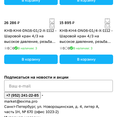
В корзину
В корзину
26 286 ₽
15 895 ₽
KHB-KH4-DN16-G1/2-X-1112 -
KHB-KH4-DN06-G1/4-X-1112 -
Шаровой кран 4/3 на
Шаровой кран 4/3 на
высокое давление, резьба
высокое давление, резьба
G1/2", закрытые центры
G1/4", закрытые центры
0
0
В наличии: 3
0
0
В наличии: 3
В корзину
В корзину
Подписаться
на новости и акции
+7 (952) 241-22-85
market@exima.pro
Санкт-Петербург, ул. Новорощинская, д. 4, литер А,
часть 1Н, № 670 (офис 1023-2)