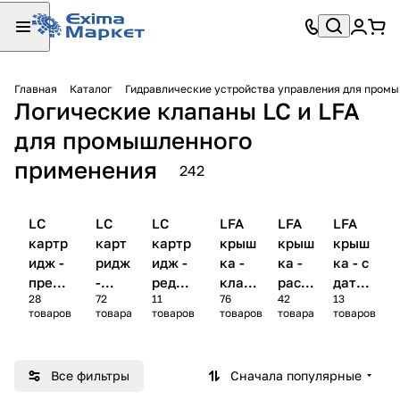
Главная
Каталог
Гидравлические устройства управления для пром
Логические клапаны LC и LFA
для промышленного
применения
242
LC
LC
LC
LFA
LFA
LFA
картр
карт
картр
крыш
крыш
крыш
идж -
ридж
идж -
ка -
ка -
ка - с
предо
-
редук
клапа
расп
датчи
28
72
11
76
42
13
храни
расп
ционн
ны
реде
ками
товаров
товара
товаров
товаров
товара
товаров
тельн
реде
ые
давле
лите
(коне
ые
лите
клапа
ния
ли
чными
клапа
ли
ны
выкл
Все фильтры
Сначала популярные
ны
ючате
лями)