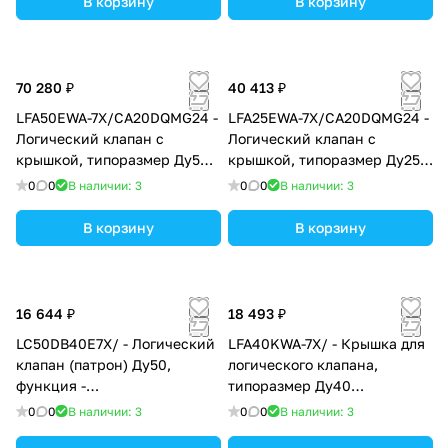
установку золотникового
В корзину
V = FKM
В корзину
или седельного
распределителя, уплотнение
NBR
70 280 ₽
40 413 ₽
LFA50EWA-7X/CA20DQMG24 -
LFA25EWA-7X/CA20DQMG24 -
Логический клапан с
Логический клапан с
крышкой, типоразмер Ду50
крышкой, типоразмер Ду25
функционал - EWA = крышка
функционал - EWA = крышка
0
0
В наличии: 3
0
0
В наличии: 3
с электрическим контролем
с электрическим контролем
закрытого положения под
закрытого положения под
В корзину
В корзину
установку золотникового
установку золотникового
или седельного
или седельного
распределителя, уплотнение
распределителя, уплотнение
NBR
NBR
16 644 ₽
18 493 ₽
LC50DB40E7X/ - Логический
LFA40KWA-7X/ - Крышка для
клапан (патрон) Ду50,
логического клапана,
функция -
типоразмер Ду40
предохранительный клапан
функционал - KWA = крышка
0
0
В наличии: 3
0
0
В наличии: 3
давления, давление
со встроенным клапаном