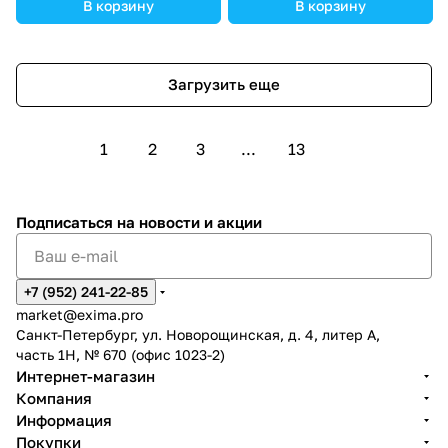
открытия 4 бар, E =
''ИЛИ'' под установку
В корзину
В корзину
седельный без демпфера,
распределителя Ду6, три
уплотнение NBR
выхода Z1, X и Y, управления
из канала B, внешний канал
Загрузить еще
X - нет, уплотнение NBR
1
2
3
...
13
Подписаться
на новости и акции
+7 (952) 241-22-85
market@exima.pro
Санкт-Петербург, ул. Новорощинская, д. 4, литер А,
часть 1Н, № 670 (офис 1023-2)
Интернет-магазин
Компания
Информация
Покупки