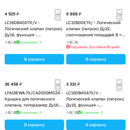
4 525 ₽
9 888 ₽
LC16DB40D7X/V -
LC32B00E7X/ - Логический
Логический клапан (патрон)
клапан (патрон) Ду32,
Ду16, функция -
соотношение площадей B =
предохранительный клапан
14.3:1 (кольцо = 7%),
0
0
В наличии: 3
0
0
давления, давление
давление открытия 0 бар, E
Под заказ. Доставка 90 дней
открытия 4 бар, D =
= без демпфера, уплотнение
седельно-золотниковый без
В корзину
NBR
В корзину
демпфера, уплотнение V =
FKM
36 458 ₽
3 331 ₽
LFA16EWA-7X/CA20DQMG24 -
LC16DB40A7X/V -
Крышка для логического
Логический клапан (патрон)
клапана, типоразмер Ду16
Ду16, функция -
функционал - EWA = крышка
предохранительный клапан
0
0
В наличии: 3
0
0
В наличии: 3
с электрическим контролем
давления, давление
закрытого положения под
открытия 4 бар, A =
В корзину
В корзину
установку золотникового
седельный с демпфером,